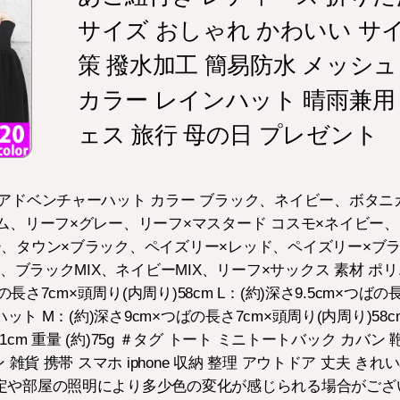
サイズ おしゃれ かわいい サイ
策 撥水加工 簡易防水 メッシュ
カラー レインハット 晴雨兼用 
ェス 旅行 母の日 プレゼント
アドベンチャーハット カラー ブラック、ネイビー、ボタニ
ム、リーフ×グレー、リーフ×マスタード コスモ×ネイビー、
、タウン×ブラック、ペイズリー×レッド、ペイズリー×ブラ
X、ブラックMIX、ネイビーMIX、リーフ×サックス 素材 ポ
の長さ7cm×頭周り(内周り)58cm L：(約)深さ9.5cm×つばの
ット M：(約)深さ9cm×つばの長さ7cm×頭周り(内周り)58cm
61cm 重量 (約)75g ＃タグ トート ミニトートバック カバ
 雑貨 携帯 スマホ iphone 収納 整理 アウトドア 丈夫 き
定や部屋の照明により多少色の変化が感じられる場合がござ