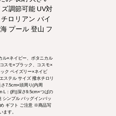
ズ調節可能 UV対
 チロリアン バイ
海 プール 登山 フ
カル×ネイビー、ボタニカル
コスモ×ブラック、コスモ×
ック ペイズリー×ネイビ
リエステル サイズ 撥水チロリ
長さ7.5cm×頭周り(内周
 L：(約)深さ9.5cm×つばの
ン 鞄 シンプル バッグインバッ
れいめ ギフト ご注意 ※商品写
います。