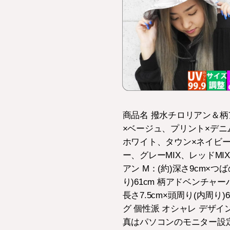
商品名 撥水チロリアン＆柄
×ベージュ、プリント×デニ
ホワイト、タウン×ネイビー
ー、グレーMIX、レッドMI
アン M：(約)深さ9cm×つば
り)61cm 柄アドベンチャーハ
長さ7.5cm×頭周り(内周り)
グ 個性派 オシャレ デザイン
真はパソコンのモニター設