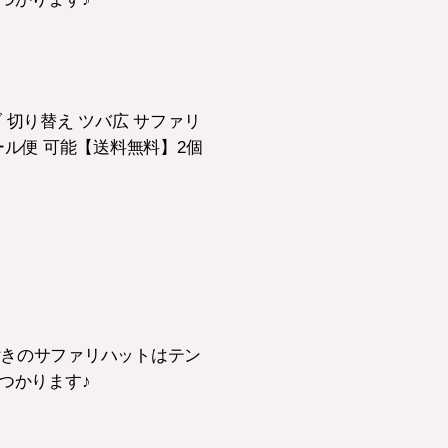
ィブ 切り替え ツバ広 サファリ
メール便 可能【送料無料】2個
付きのサファリハットはテン
つかります♪