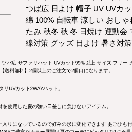
つば広 日よけ 帽子 UV UVカ
綿 100% 自転車 涼しい おし
たみ 秋冬 秋 冬 日焼け 運動会
線対策 グッズ 日よけ 暑さ対策
ツバ広 サファリハット UVカット99％以上 サイズ フリー カ
可能【送料無料】2個以上のご注文で2個口になります。
タリUVカット2WAYハット。
素材を使用した夏の強い日差しに負けないアイテム。
ー入りになっているので好みの形に変化できます あごひも
WAYで豊富なカラー展開は夏のコーデにピッタリな1つが見