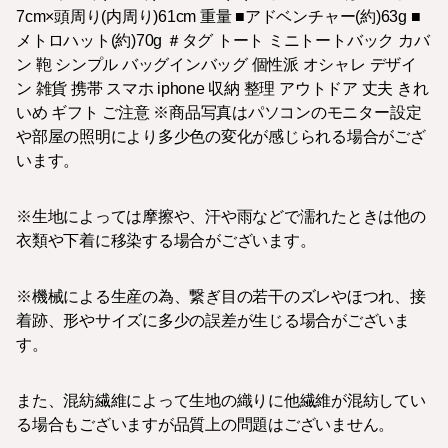
7cm×頭周り(内周り)61cm 重量 ■アドベンチャー(約)63g ■
メトロハット(約)70g ＃タグ トート ミニトートバック カバ
ン 鞄 シンプル バッグインバッグ 個性派 オシャレ デザイ
ン 雑貨 携帯 スマホ iphone 収納 整理 アウトドア 丈夫 きれ
いめ ギフト ご注意 ※商品写真はパソコンのモニター設定
や部屋の照明により多少色の変化が感じられる場合がござ
います。
※生地によっては摩擦や、汗や雨などで濡れたときは他の
衣類や下着に移染する場合がございます。
※機械による生産の為、繋ぎ目の若干のズレやほつれ、接
着跡、形やサイズに多少の誤差が生じる場合がございま
す。
また、混紡繊維によって生地の織りに他繊維が混紡してい
る場合もございますが品質上の問題はございません。