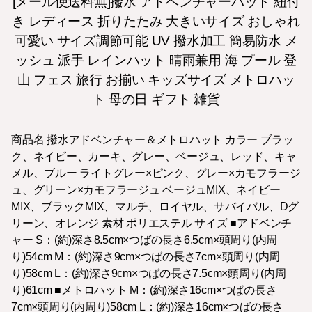
[メール便送料無]撥水 アドベンチャーハット 紐付
き レディース 折りたたみ 大きいサイズ おしゃれ
可愛い サイズ調節可能 UV 撥水加工 簡易防水 メ
ッシュ 派手 レインハット 晴雨兼用 海 プール 登
山 フェス 旅行 お揃い キッズサイズ メトロハッ
ト 母の日 ギフト 雑貨
商品名 撥水アドベンチャー＆メトロハット カラー ブラッ
ク、ネイビー、カーキ、グレー、ベージュ、レッド、キャ
メル、ブルー ライトグレー×ピンク、グレー×カモフラージ
ュ、グリーン×カモフラージュ ベージュMIX、ネイビー
MIX、ブラックMIX、マルチ、ロイヤル、サバイバル、Dグ
リーン、オレンジ 素材 ポリエステル サイズ ■アドベンチ
ャー S：(約)深さ8.5cm×つばの長さ6.5cm×頭周り(内周
り)54cm M：(約)深さ9cm×つばの長さ7cm×頭周り(内周
り)58cm L：(約)深さ9cm×つばの長さ7.5cm×頭周り(内周
り)61cm ■メトロハット M：(約)深さ16cm×つばの長さ
7cm×頭周り(内周り)58cm L：(約)深さ16cm×つばの長さ